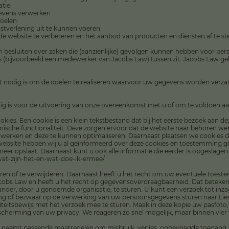
tie.
gevens verwerken
oelen:
enstverlening uit te kunnen voeren
e website te verbeteren en het aanbod van producten en diensten af te
besluiten over zaken die (aanzienlijke) gevolgen kunnen hebben voor pe
(bijvoorbeeld een medewerker van Jacobs Law) tussen zit. Jacobs Law g
t nodig is om de doelen te realiseren waarvoor uw gegevens worden verz
dig is voor de uitvoering van onze overeenkomst met u of om te voldoen aan
ookies. Een cookie is een klein tekstbestand dat bij het eerste bezoek aan
ische functionaliteit. Deze zorgen ervoor dat de website naar behoren we
 werken en deze te kunnen optimaliseren. Daarnaast plaatsen we cookies
website hebben wij u al geïnformeerd over deze cookies en toestemming ge
eer opslaat. Daarnaast kunt u ook alle informatie die eerder is opgeslagen
s-wat-zijn-het-en-wat-doe-ik-ermee/
eren of te verwijderen. Daarnaast heeft u het recht om uw eventuele toes
bs Law en heeft u het recht op gegevensoverdraagbaarheid. Dat betekent
ander, door u genoemde organisatie, te sturen. U kunt een verzoek tot inz
g of bezwaar op de verwerking van uw persoonsgegevens sturen naar Liesb
ntiteitsbewijs met het verzoek mee te sturen. Maak in deze kopie uw pasf
cherming van uw privacy. We reageren zo snel mogelijk, maar binnen vier
 neemt passende maatregelen om misbruik, verlies, onbevoegde toegang,