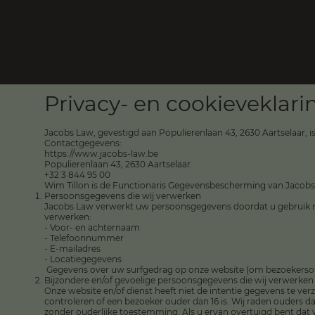
Privacy- en cookieveklari
Jacobs Law, gevestigd aan Populierenlaan 43, 2630 Aartselaar, 
Contactgegevens:
https://www.jacobs-law.be
Populierenlaan 43, 2630 Aartselaar
+32 3 844 95 00
Wim Tillon is de Functionaris Gegevensbescherming van Jacobs La
Persoonsgegevens die wij verwerken
Jacobs Law verwerkt uw persoonsgegevens doordat u gebruik maa
verwerken:
- Voor- en achternaam
- Telefoonnummer
- E-mailadres
- Locatiegegevens
Gegevens over uw surfgedrag op onze website (om bezoekersopt
Bijzondere en/of gevoelige persoonsgegevens die wij verwerken
Onze website en/of dienst heeft niet de intentie gegevens te ve
controleren of een bezoeker ouder dan 16 is. Wij raden ouders 
zonder ouderlijke toestemming. Als u ervan overtuigd bent dat