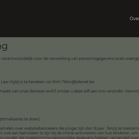
Ove
ng
is verantwoordelijk voor de verwerking van persoonsgegevens zoals weerge
w Hij/zij is te bereiken via
Wim.Tillon@telenet.be
.
kt van onze diensten en/of omdat u deze zelf aan ons verstrekt. Hierond
imalisaties te doen)
rzamelen over websitebezoekers die jonger zijn dan 16 jaar. Tenzij ze toe
dan ook aan betrokken te zijn bij de online-activiteiten van hun kinderen,
 wij zonder die toestemming persoonlijke gegevens hebben verzameld over