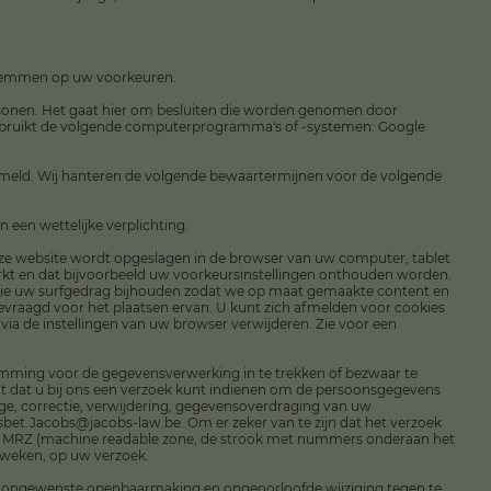
 stemmen op uw voorkeuren.
rsonen. Het gaat hier om besluiten die worden genomen door
ebruikt de volgende computerprogramma's of -systemen: Google
ameld. Wij hanteren de volgende bewaartermijnen voor de volgende
 een wettelijke verplichting.
 deze website wordt opgeslagen in de browser van uw computer, tablet
rkt en dat bijvoorbeeld uw voorkeursinstellingen onthouden worden.
 die uw surfgedrag bijhouden zodat we op maat gemaakte content en
vraagd voor het plaatsen ervan. U kunt zich afmelden voor cookies
 via de instellingen van uw browser verwijderen. Zie voor een
temming voor de gegevensverwerking in te trekken of bezwaar te
 dat u bij ons een verzoek kunt indienen om de persoonsgegevens
age, correctie, verwijdering, gegevensoverdraging van uw
et.Jacobs@jacobs-law.be. Om er zeker van te zijn dat het verzoek
oto, MRZ (machine readable zone, de strook met nummers onderaan het
 weken, op uw verzoek.
 ongewenste openbaarmaking en ongeoorloofde wijziging tegen te