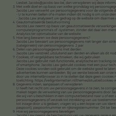
Liesbet.Jacobs@jacobs-law.be, dan verwijderen wij deze informa
Met welk doel en op basis van welke grondslag wij persoonsge
Jacobs Law verwerkt uw persoonsgegevens voor de volgende d
- U te kunnen bellen of e-mailen indien dit nodig is om onze di
- Jacobs Law analyseert uw gedrag op de website om daarmee d
Geautomatiseerde besluitvorming
Jacobs Law neemt op basis van geautomatiseerde verwerkingen 
computerprogramma's of -systemen, zonder dat daar een mens 
Analytics ter optimalisatie van de website.
Hoe lang bewaren we deze persoonsgegevens?
Jacobs Law bewaart uw persoonsgegevens niet langer dan strik
(categorieën) van persoonsgegevens: 2 jaar.
Delen van persoonsgegevens met derden
Jacobs Law verstrekt uitsluitend aan derden en alleen als dit no
Cookies, of vergelijkbare technieken, die wij gebruiken
Jacobs Law gebruikt niet-functionele, analytische en tracking c
of smartphone. Jacobs Law gebruikt cookies met een puur techn
Deze cookies worden ook gebruikt om de website goed te laten
advertenties kunnen aanbieden. Bij uw eerste bezoek aan onze 
door uw internetbrowser zo in te stellen dat deze geen cookies m
toelichting: https://veiliginternetten.nl/themes/situatie/cookie
Gegevens inzien, aanpassen of verwijderen
U heeft het recht om uw persoonsgegevens in te zien, te corrig
maken tegen de verwerking van uw persoonsgegevens door Jaco
die wij van u beschikken in een computerbestand naar u of een 
persoonsgegevens of verzoek tot intrekking van uw toestemmin
tot inzage door u is gedaan, vragen wij u een kopie van uw ide
paspoort), paspoortnummer en rijksregisternummer. Dit ter bes
Hoe wij persoonsgegevens beveiligen
Jacobs Law neemt de bescherming van uw gegevens serieus en